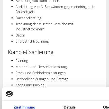
Behebung von Rohrbrüchen
Abdichtung von Außenwänden gegen eindringende
Feuchtigkeit
Dachabdichtung
Trocknung der feuchten Bereiche mit
Industrietrocknern
Beton
und Estrichtrocknung
Komplettsanierung
Planung
Material- und Herstellerberatung
Statik und Architektenleistungen
Behördliche Auflagen und Anträge
Abriss und Rückbau
Abfallentsorgung
Erdarbeiten
Anschlusslegungen Gas, Wasser, Abwasser, Strom
Zustimmung
Details
Üb