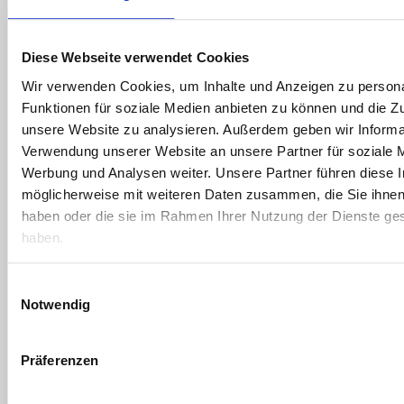
Fundamenterstellung
Mauern und Decken Aufbau
Drainage und Abdichtung, Kellerabdichtung
Diese Webseite verwendet Cookies
Wärmedämmung
Wir verwenden Cookies, um Inhalte und Anzeigen zu persona
Dachaufbau
Funktionen für soziale Medien anbieten zu können und die Zug
Fassadenverkleidung
unsere Website zu analysieren. Außerdem geben wir Informat
Dachgeschossausbau
Verwendung unserer Website an unsere Partner für soziale 
Dacheindeckung
Werbung und Analysen weiter. Unsere Partner führen diese 
Fenster und Türen
möglicherweise mit weiteren Daten zusammen, die Sie ihnen 
Sanitärinstallation
haben oder die sie im Rahmen Ihrer Nutzung der Dienste g
Elektrik und Hausautomatisation
haben.
Heizung, Lüftung und Solar
Trockenbau
Einwilligungsauswahl
Malerarbeiten
Notwendig
Bodenbeläge
Terrassen und Überdachungen
Präferenzen